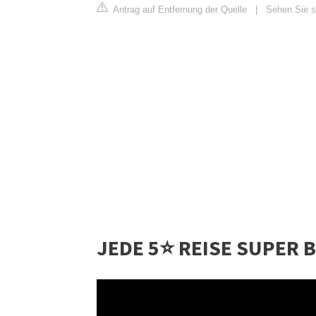
Antrag auf Entfernung der Quelle
|
Sehen Sie si
JEDE 5⭐️ REISE SUPER 