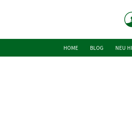
Zum
Inhalt
springen
HOME
BLOG
NEU H