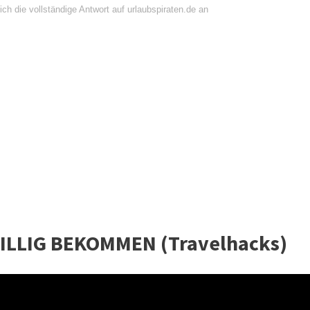
ch die vollständige Antwort auf urlaubspiraten.de an
BILLIG BEKOMMEN (Travelhacks)