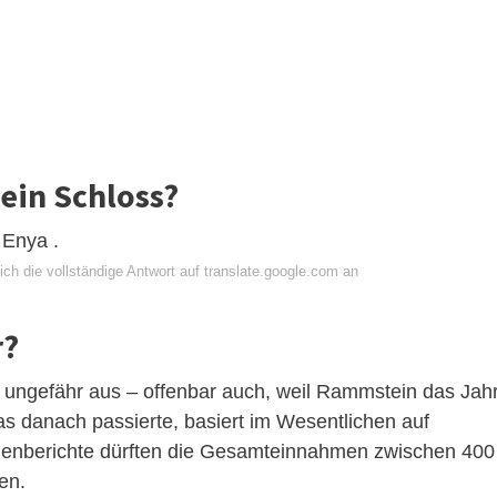
ein Schloss?
 Enya .
ch die vollständige Antwort auf translate.google.com an
r?
ungefähr aus – offenbar auch, weil Rammstein das Jah
as danach passierte, basiert im Wesentlichen auf
ienberichte dürften die Gesamteinnahmen zwischen 400
en.