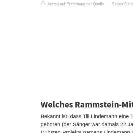
Antrag auf Entfernung der Quelle
|
Sehen Sie si
Welches Rammstein-Mitg
Bekannt ist, dass Till Lindemann eine
geboren (der Sänger war damals 22 Jahr
Dubstep-Projekts namens Lindemann 