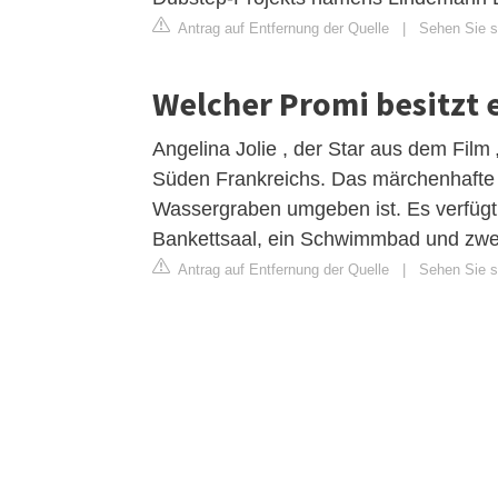
Antrag auf Entfernung der Quelle
|
Sehen Sie s
Welcher Promi besitzt 
Angelina Jolie , der Star aus dem Film
Süden Frankreichs. Das märchenhafte
Wassergraben umgeben ist. Es verfügt
Bankettsaal, ein Schwimmbad und zwei F
Antrag auf Entfernung der Quelle
|
Sehen Sie si