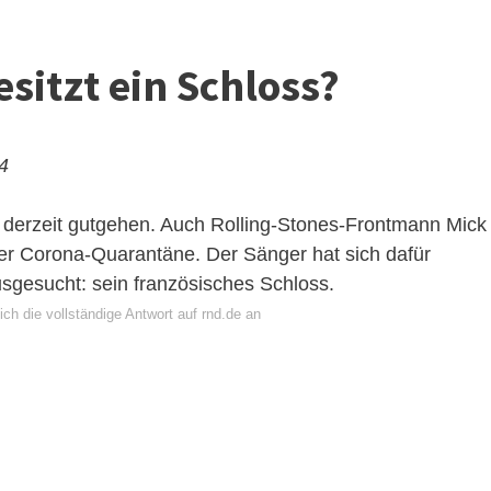
sitzt ein Schloss?
24
ch derzeit gutgehen. Auch Rolling-Stones-Frontmann Mick
liger Corona-Quarantäne. Der Sänger hat sich dafür
ausgesucht: sein französisches Schloss.
ch die vollständige Antwort auf rnd.de an