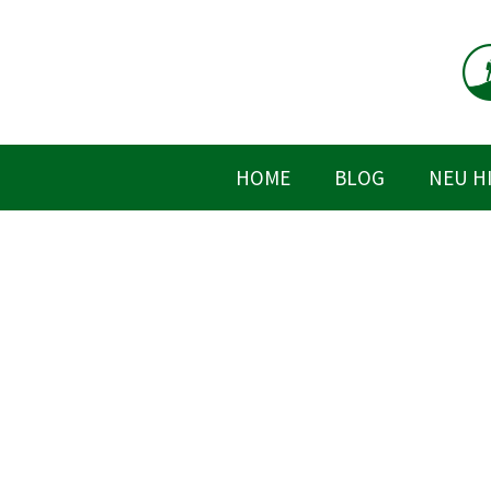
Zum
Inhalt
springen
HOME
BLOG
NEU H