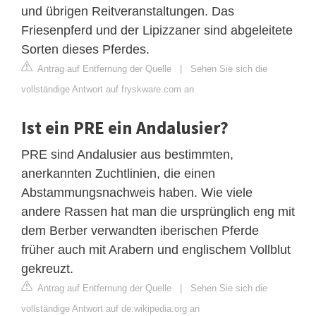
und übrigen Reitveranstaltungen. Das
Friesenpferd und der Lipizzaner sind abgeleitete
Sorten dieses Pferdes.
Antrag auf Entfernung der Quelle
|
Sehen Sie sich die
vollständige Antwort auf fryskware.com an
Ist ein PRE ein Andalusier?
PRE sind Andalusier aus bestimmten,
anerkannten Zuchtlinien, die einen
Abstammungsnachweis haben. Wie viele
andere Rassen hat man die ursprünglich eng mit
dem Berber verwandten iberischen Pferde
früher auch mit Arabern und englischem Vollblut
gekreuzt.
Antrag auf Entfernung der Quelle
|
Sehen Sie sich die
vollständige Antwort auf de.wikipedia.org an