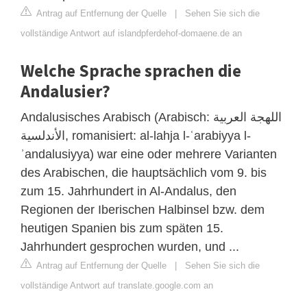
Antrag auf Entfernung der Quelle
|
Sehen Sie sich die
vollständige Antwort auf islandpferdehof-domaene.de an
Welche Sprache sprachen die
Andalusier?
Andalusisches Arabisch (Arabisch: اللهجة العربية
الأندلسية, romanisiert: al-lahja l-ʿarabiyya l-
ʾandalusiyya) war eine oder mehrere Varianten
des Arabischen, die hauptsächlich vom 9. bis
zum 15. Jahrhundert in Al-Andalus, den
Regionen der Iberischen Halbinsel bzw. dem
heutigen Spanien bis zum späten 15.
Jahrhundert gesprochen wurden, und ...
Antrag auf Entfernung der Quelle
|
Sehen Sie sich die
vollständige Antwort auf translate.google.com an