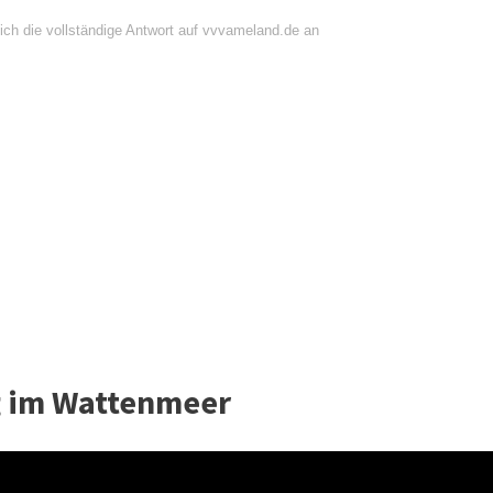
ich die vollständige Antwort auf vvvameland.de an
g im Wattenmeer