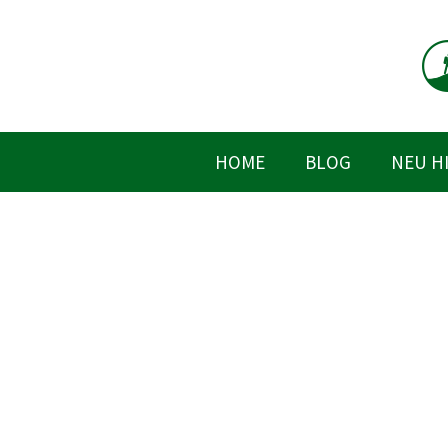
Zum
Inhalt
springen
HOME
BLOG
NEU H