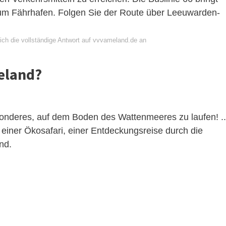
um Fährhafen. Folgen Sie der Route über Leeuwarden-
ich die vollständige Antwort auf vvvameland.de an
eland?
sonderes, auf dem Boden des Wattenmeeres zu laufen! ..
f einer Ökosafari, einer Entdeckungsreise durch die
nd.
.