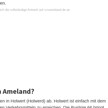
en.
ich die vollständige Antwort auf vvvameland.de an
h Ameland?
n in Holwert (Holwerd) ab. Holwert ist einfach mit dem
en Verkehrsmitteln zu erreichen. Die Buslinie 66 bringt