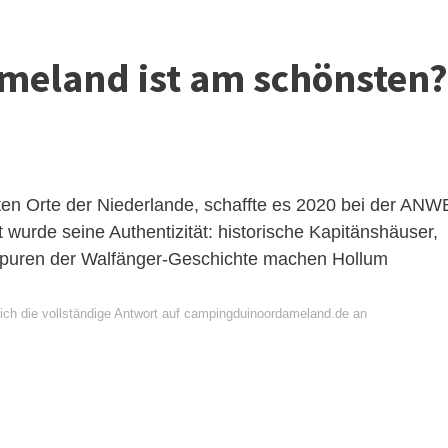
Ameland ist am schönsten?
en Orte der Niederlande, schaffte es 2020 bei der ANW
 wurde seine Authentizität: historische Kapitänshäuser,
Spuren der Walfänger-Geschichte machen Hollum
ich die vollständige Antwort auf campingduinoordameland.de an