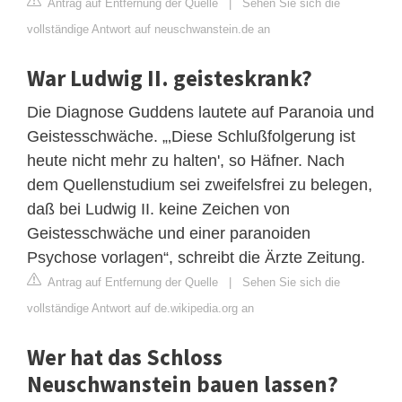
Antrag auf Entfernung der Quelle
|
Sehen Sie sich die
vollständige Antwort auf neuschwanstein.de an
War Ludwig II. geisteskrank?
Die Diagnose Guddens lautete auf Paranoia und
Geistesschwäche. „‚Diese Schlußfolgerung ist
heute nicht mehr zu halten', so Häfner. Nach
dem Quellenstudium sei zweifelsfrei zu belegen,
daß bei Ludwig II. keine Zeichen von
Geistesschwäche und einer paranoiden
Psychose vorlagen“, schreibt die Ärzte Zeitung.
Antrag auf Entfernung der Quelle
|
Sehen Sie sich die
vollständige Antwort auf de.wikipedia.org an
Wer hat das Schloss
Neuschwanstein bauen lassen?