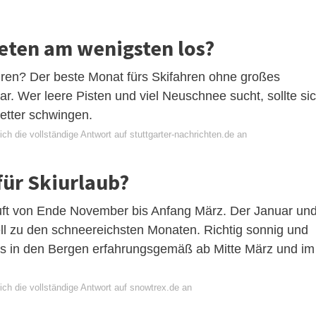
ieten am wenigsten los?
hren? Der beste Monat fürs Skifahren ohne großes
. Wer leere Pisten und viel Neuschnee sucht, sollte si
retter schwingen.
ch die vollständige Antwort auf stuttgarter-nachrichten.de an
 für Skiurlaub?
äuft von Ende November bis Anfang März. Der Januar un
ell zu den schneereichsten Monaten. Richtig sonnig und
s in den Bergen erfahrungsgemäß ab Mitte März und im
ch die vollständige Antwort auf snowtrex.de an