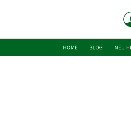
Zum
Inhalt
springen
HOME
BLOG
NEU H