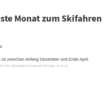
este Monat zum Skifahren
24
a ist zwischen Anfang Dezember und Ende April.
ich die vollständige Antwort auf skimagic.co.uk an