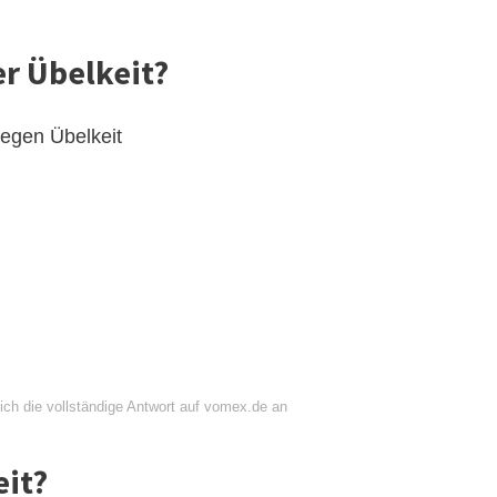
er Übelkeit?
egen Übelkeit
ich die vollständige Antwort auf vomex.de an
eit?