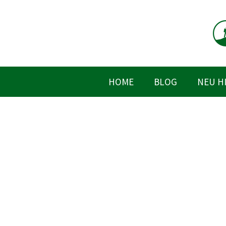
Zum
Inhalt
springen
HOME
BLOG
NEU H