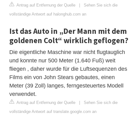
Antrag auf Entfernung der Quelle
|
Sehen Sie sich die
vollständige Antwort auf halonghub.com an
Ist das Auto in „Der Mann mit dem
goldenen Colt“ wirklich geflogen?
Die eigentliche Maschine war nicht flugtauglich
und konnte nur 500 Meter (1.640 Fuß) weit
fliegen , daher wurde für die Luftsequenzen des
Films ein von John Stears gebautes, einen
Meter (39 Zoll) langes, ferngesteuertes Modell
verwendet.
Antrag auf Entfernung der Quelle
|
Sehen Sie sich die
vollständige Antwort auf translate.google.com an