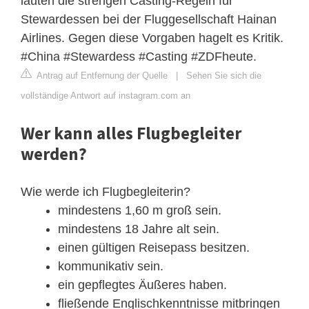
lauten die strengen Casting-Regeln für
Stewardessen bei der Fluggesellschaft Hainan
Airlines. Gegen diese Vorgaben hagelt es Kritik.
#China #Stewardess #Casting #ZDFheute.
Antrag auf Entfernung der Quelle
|
Sehen Sie sich die
vollständige Antwort auf instagram.com an
Wer kann alles Flugbegleiter
werden?
Wie werde ich Flugbegleiterin?
mindestens 1,60 m groß sein.
mindestens 18 Jahre alt sein.
einen gültigen Reisepass besitzen.
kommunikativ sein.
ein gepflegtes Äußeres haben.
fließende Englischkenntnisse mitbringen