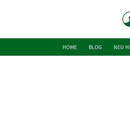
Zum
Inhalt
springen
HOME
BLOG
NEU H