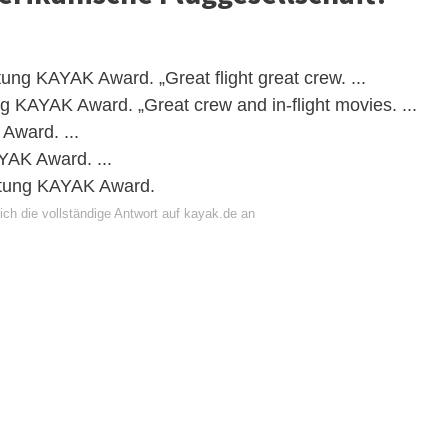
ung KAYAK Award. „Great flight great crew. ...
g KAYAK Award. „Great crew and in-flight movies. ...
Award. ...
YAK Award. ...
ertung KAYAK Award.
ich die vollständige Antwort auf kayak.de an