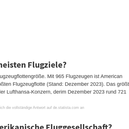
meisten Flugziele?
Flugzeugflottengröße. Mit 965 Flugzeugen ist American
größten Flugzeugflotte (Stand: Dezember 2023). Das größ
 der Lufthansa-Konzern, derim Dezember 2023 rund 721
ch die vollständige Antwort auf de.statista.com an
erikanische Fluggesellschaft?