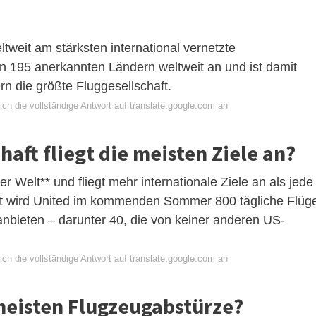
weltweit am stärksten international vernetzte
von 195 anerkannten Ländern weltweit an und ist damit
 die größte Fluggesellschaft.
ch die vollständige Antwort auf translate.google.com an
aft fliegt die meisten Ziele an?
er Welt** und fliegt mehr internationale Ziele an als jede
mt wird United im kommenden Sommer 800 tägliche Flüg
anbieten – darunter 40, die von keiner anderen US-
ch die vollständige Antwort auf translate.google.com an
 meisten Flugzeugabstürze?