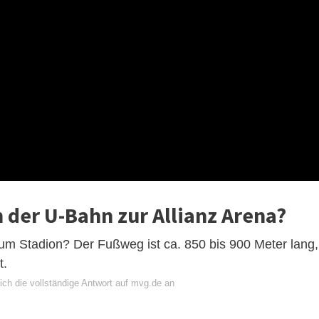
 der U-Bahn zur Allianz Arena?
um Stadion? Der Fußweg ist ca. 850 bis 900 Meter lang,
t.
ich die vollständige Antwort auf mvg.de an