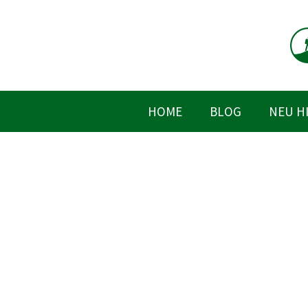
Zum
Inhalt
springen
HOME
BLOG
NEU H