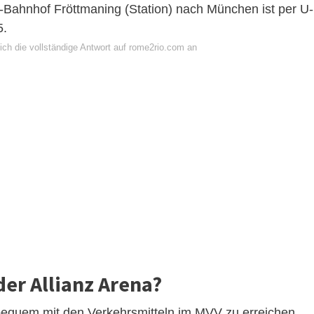
-Bahnhof Fröttmaning (Station) nach München ist per U-
5.
ich die vollständige Antwort auf rome2rio.com an
der Allianz Arena?
equem mit den Verkehrsmitteln im MVV zu erreichen.