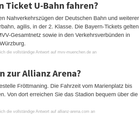
n Ticket U-Bahn fahren?
llen Nahverkehrszügen der Deutschen Bahn und weiterer
hn, agilis, in der 2. Klasse. Die Bayern-Tickets gelten
MVV-Gesamtnetz sowie in den Verkehrsverbünden in
 Würzburg.
ich die vollständige Antwort auf mvv-muenchen.de an
n zur Allianz Arena?
estelle Fröttmaning. Die Fahrzeit vom Marienplatz bis
en. Von dort erreichen Sie das Stadion bequem über die
ch die vollständige Antwort auf allianz-arena.com an