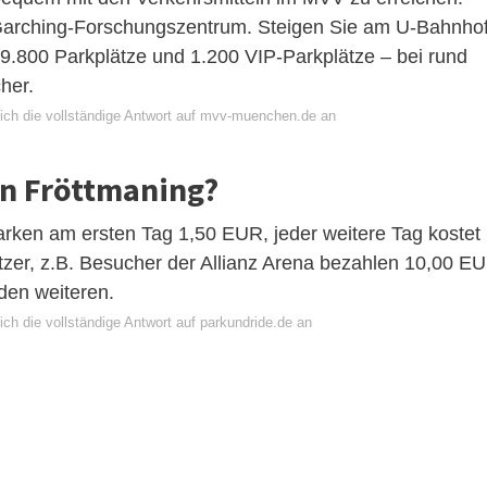
Garching-Forschungszentrum. Steigen Sie am U-Bahnho
 9.800 Parkplätze und 1.200 VIP-Parkplätze – bei rund
her.
ich die vollständige Antwort auf mvv-muenchen.de an
in Fröttmaning?
rken am ersten Tag 1,50 EUR, jeder weitere Tag kostet
er, z.B. Besucher der Allianz Arena bezahlen 10,00 E
den weiteren.
ch die vollständige Antwort auf parkundride.de an