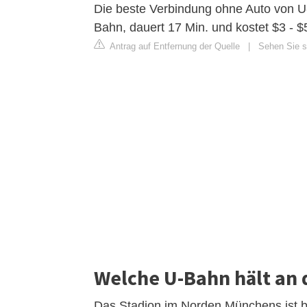
Die beste Verbindung ohne Auto von U
Bahn, dauert 17 Min. und kostet $3 - $
Antrag auf Entfernung der Quelle
|
Sehen Sie s
Welche U-Bahn hält an 
Das Stadion im Norden Münchens ist b