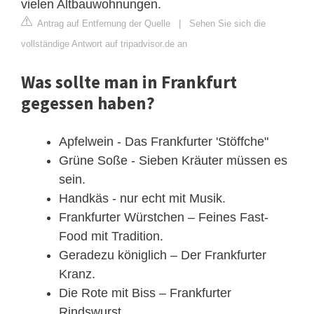
vielen Altbauwohnungen.
Antrag auf Entfernung der Quelle
|
Sehen Sie sich die
vollständige Antwort auf tripadvisor.de an
Was sollte man in Frankfurt
gegessen haben?
Apfelwein - Das Frankfurter 'Stöffche"
Grüne Soße - Sieben Kräuter müssen es
sein.
Handkäs - nur echt mit Musik.
Frankfurter Würstchen – Feines Fast-
Food mit Tradition.
Geradezu königlich – Der Frankfurter
Kranz.
Die Rote mit Biss – Frankfurter
Rindswurst.