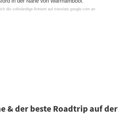
nsford in der Nähe von Warrnambool.
ch die vollständige Antwort auf translate.google.com an
 & der beste Roadtrip auf der