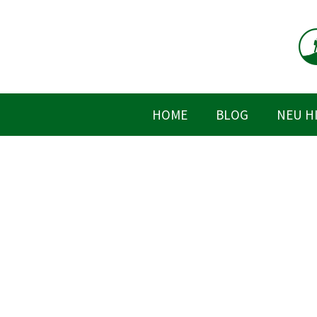
Zum
Inhalt
springen
HOME
BLOG
NEU H