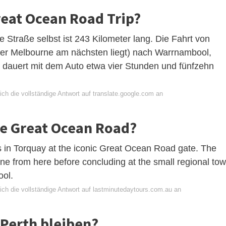
reat Ocean Road Trip?
 Straße selbst ist 243 Kilometer lang. Die Fahrt von
der Melbourne am nächsten liegt) nach Warrnambool,
 dauert mit dem Auto etwa vier Stunden und fünfzehn
ch die vollständige Antwort auf translate.google.com an
ie Great Ocean Road?
s in Torquay at the iconic Great Ocean Road gate. The
ine from here before concluding at the small regional to
ool.
ich die vollständige Antwort auf lastminutedaytours.com.au an
 Perth bleiben?