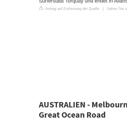
Surferstadt Torquay und endet in Alla
Antrag auf Entfernung der Quelle
|
Sehen Sie si
AUSTRALIEN - Melbourne
Great Ocean Road