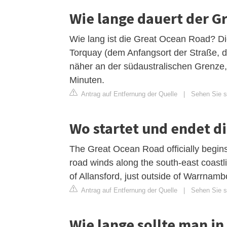
Wie lange dauert der G
Wie lang ist die Great Ocean Road? Die
Torquay (dem Anfangsort der Straße, 
näher an der südaustralischen Grenze,
Minuten.
Antrag auf Entfernung der Quelle
|
Sehen Sie si
Wo startet und endet d
The Great Ocean Road officially begin
road winds along the south-east coastl
of Allansford, just outside of Warrnamb
Antrag auf Entfernung der Quelle
|
Sehen Sie s
Wie lange sollte man in