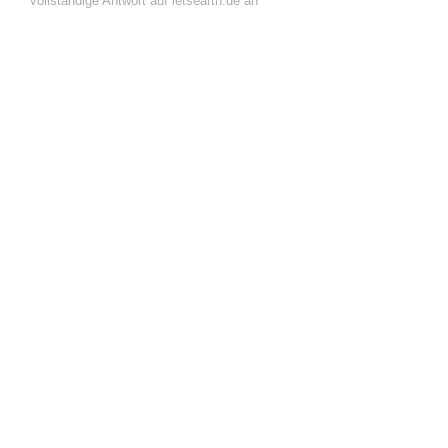
vollständige Antwort auf letsearth.de an