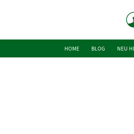
Zum
Inhalt
springen
HOME
BLOG
NEU H