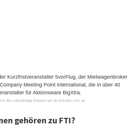
 der Kurzfristveranstalter 5vorFlug, der Mietwagenbroker
Company Meeting Point International, die in über 40
Veranstalter für Aktionsware BigXtra.
ch die vollständige Antwort auf de.linkedin.com an
en gehören zu FTI?