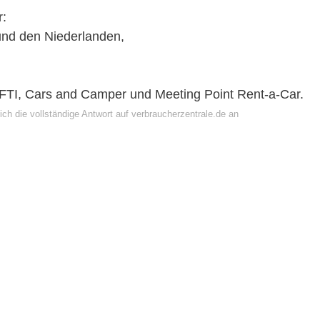
r:
und den Niederlanden,
FTI, Cars and Camper und Meeting Point Rent-a-Car.
ch die vollständige Antwort auf verbraucherzentrale.de an