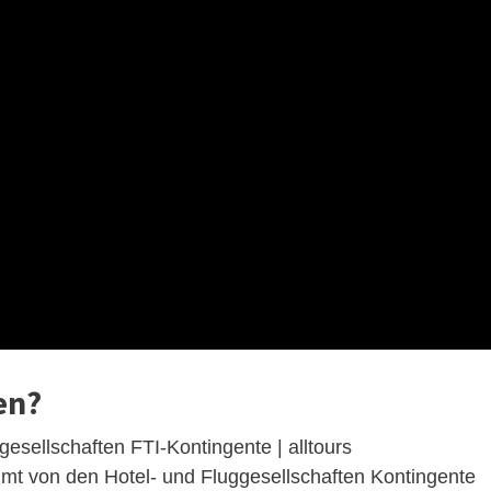
en?
gesellschaften FTI-Kontingente | alltours
mt von den Hotel- und Fluggesellschaften Kontingente