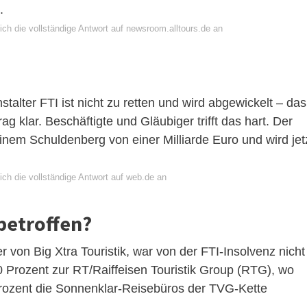
.
ch die vollständige Antwort auf newsroom.alltours.de an
talter FTI ist nicht zu retten und wird abgewickelt – das
g klar. Beschäftigte und Gläubiger trifft das hart. Der
einem Schuldenberg von einer Milliarde Euro und wird jet
ich die vollständige Antwort auf web.de an
betroffen?
 von Big Xtra Touristik, war von der FTI-Insolvenz nicht
0 Prozent zur RT/Raiffeisen Touristik Group (RTG), wo
Prozent die Sonnenklar-Reisebüros der TVG-Kette