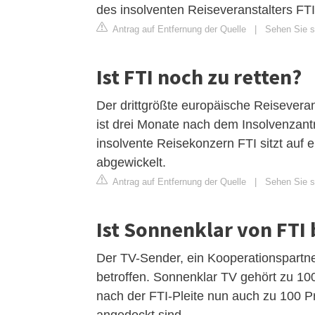
des insolventen Reiseveranstalters FTI
Antrag auf Entfernung der Quelle
|
Sehen Sie si
Ist FTI noch zu retten?
Der drittgrößte europäische Reiseverans
ist drei Monate nach dem Insolvenzantra
insolvente Reisekonzern FTI sitzt auf 
abgewickelt.
Antrag auf Entfernung der Quelle
|
Sehen Sie s
Ist Sonnenklar von FTI 
Der TV-Sender, ein Kooperationspartner
betroffen. Sonnenklar TV gehört zu 10
nach der FTI-Pleite nun auch zu 100 
angedockt sind.