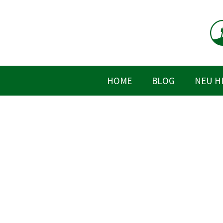
Zum
Inhalt
springen
HOME
BLOG
NEU H