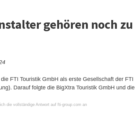
nstalter gehören noch zu
024
die FTI Touristik GmbH als erste Gesellschaft der FTI
g). Darauf folgte die BigXtra Touristik GmbH und die
ch die vollständige Antwort auf fti-group.com an