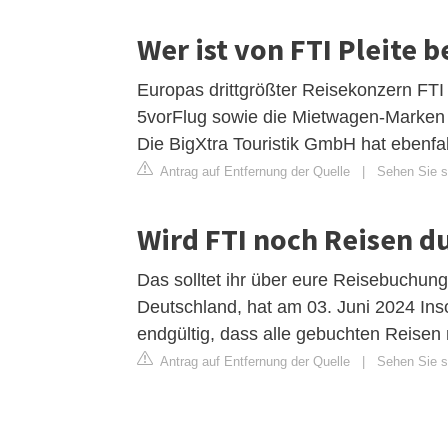
Wer ist von FTI Pleite b
Europas drittgrößter Reisekonzern FTI i
5vorFlug sowie die Mietwagen-Marken
Die BigXtra Touristik GmbH hat ebenfall
Antrag auf Entfernung der Quelle
|
Sehen Sie si
Wird FTI noch Reisen d
Das solltet ihr über eure Reisebuchung 
Deutschland, hat am 03. Juni 2024 In
endgültig, dass alle gebuchten Reisen 
Antrag auf Entfernung der Quelle
|
Sehen Sie si