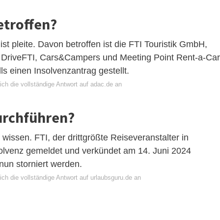
etroffen?
st pleite. Davon betroffen ist die FTI Touristik GmbH,
 DriveFTI, Cars&Campers und Meeting Point Rent-a-Car
s einen Insolvenzantrag gestellt.
ch die vollständige Antwort auf adac.de an
urchführen?
wissen. FTI, der drittgrößte Reiseveranstalter in
solvenz gemeldet und verkündet am 14. Juni 2024
nun storniert werden.
ch die vollständige Antwort auf urlaubsguru.de an