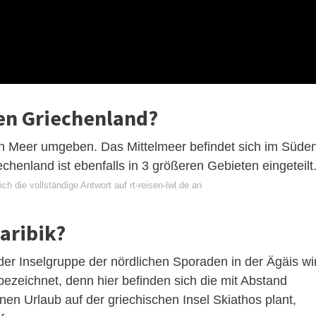
en Griechenland?
n Meer umgeben. Das Mittelmeer befindet sich im Süde
henland ist ebenfalls in 3 größeren Gebieten eingeteilt
ch die vollständige Antwort auf rt-reisen-lwl.de an
Karibik?
der Inselgruppe der nördlichen Sporaden in der Ägäis wi
bezeichnet, denn hier befinden sich die mit Abstand
en Urlaub auf der griechischen Insel Skiathos plant,