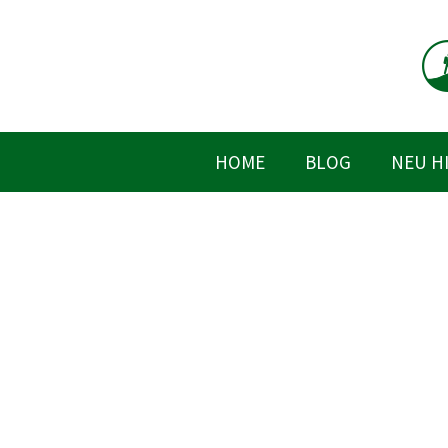
Zum
Inhalt
springen
HOME
BLOG
NEU H