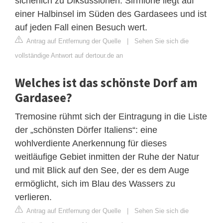
sicherlich zu Diksussionen. Sirmione liegt auf
einer Halbinsel im Süden des Gardasees und ist
auf jeden Fall einen Besuch wert.
Antrag auf Entfernung der Quelle
|
Sehen Sie sich die
vollständige Antwort auf dertour.de an
Welches ist das schönste Dorf am
Gardasee?
Tremosine rühmt sich der Eintragung in die Liste
der „schönsten Dörfer Italiens“: eine
wohlverdiente Anerkennung für dieses
weitläufige Gebiet inmitten der Ruhe der Natur
und mit Blick auf den See, der es dem Auge
ermöglicht, sich im Blau des Wassers zu
verlieren.
Antrag auf Entfernung der Quelle
|
Sehen Sie sich die