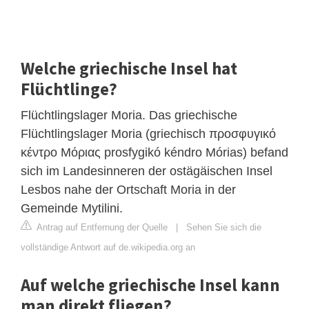
Welche griechische Insel hat
Flüchtlinge?
Flüchtlingslager Moria. Das griechische
Flüchtlingslager Moria (griechisch προσφυγικό
κέντρο Μόριας prosfygikó kéndro Mórias) befand
sich im Landesinneren der ostägäischen Insel
Lesbos nahe der Ortschaft Moria in der
Gemeinde Mytilini.
Antrag auf Entfernung der Quelle
|
Sehen Sie sich die
vollständige Antwort auf de.wikipedia.org an
Auf welche griechische Insel kann
man direkt fliegen?