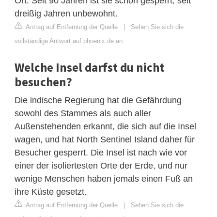
Ort. Seit 90 Jahren ist sie schon gesperrt, seit
dreißig Jahren unbewohnt.
Antrag auf Entfernung der Quelle
|
Sehen Sie sich die
vollständige Antwort auf phoenix.de an
Welche Insel darfst du nicht
besuchen?
Die indische Regierung hat die Gefährdung
sowohl des Stammes als auch aller
Außenstehenden erkannt, die sich auf die Insel
wagen, und hat North Sentinel Island daher für
Besucher gesperrt. Die Insel ist nach wie vor
einer der isoliertesten Orte der Erde, und nur
wenige Menschen haben jemals einen Fuß an
ihre Küste gesetzt.
Antrag auf Entfernung der Quelle
|
Sehen Sie sich die