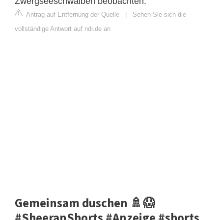
Zwergseeschwalben beobachten.
Antrag auf Entfernung der Quelle
|
Sehen Sie sich die
vollständige Antwort auf ndr.de an
Gemeinsam duschen 🚿😱
#SheeranShorts #Anzeige #shorts