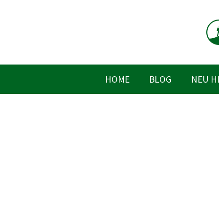
Zum
Inhalt
springen
HOME
BLOG
NEU H