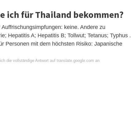
te ich für Thailand bekommen?
Auffrischungsimpfungen: keine. Andere zu
; Hepatitis A; Hepatitis B; Tollwut; Tetanus; Typhus .
für Personen mit dem höchsten Risiko: Japanische
ch die vollständige Antwort auf translate.google.com an