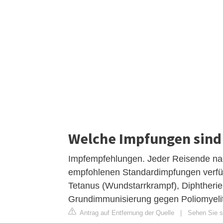
Welche Impfungen sind 
Impfempfehlungen. Jeder Reisende nach
empfohlenen Standardimpfungen verfüg
Tetanus (Wundstarrkrampf), Diphtherie
Grundimmunisierung gegen Poliomyeli
Antrag auf Entfernung der Quelle
|
Sehen Sie s