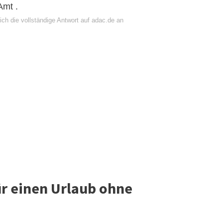
Amt .
ch die vollständige Antwort auf adac.de an
r einen Urlaub ohne