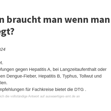
n braucht man wenn man
egt?
024
t.
ungen gegen Hepatitis A, bei Langzeitaufenthalt oder
en Dengue-Fieber, Hepatitis B, Typhus, Tollwut und
len.
empfehlungen für Fachkreise bietet die DTG .
ich die vollständige Antwort auf auswaertiges-amt.de an