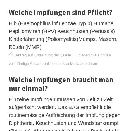
Welche Impfungen sind Pflicht?
Hib (Haemophilus influenzae Typ b) Humane
Papillomviren (HPV) Keuchhusten (Pertussis)
Kinderlähmung (Poliomyelitis)Mumps, Masern,
Röteln (MMR)
Antrag auf Entfernung der Quelle
|
Sehen Sie sich die
vollständige Antwort auf heimat-krankenkasse.de an
Welche Impfungen braucht man
nur einmal?
Einzelne Impfungen müssen von Zeit zu Zeit
aufgefrischt werden. Das BAG empfiehlt die
routinemässige Auffrischung der Impfung gegen
Diphtherie, Keuchhusten und Wundstarrkrampf
(Tetanus). Aber auch ein fehlender Basisschutz