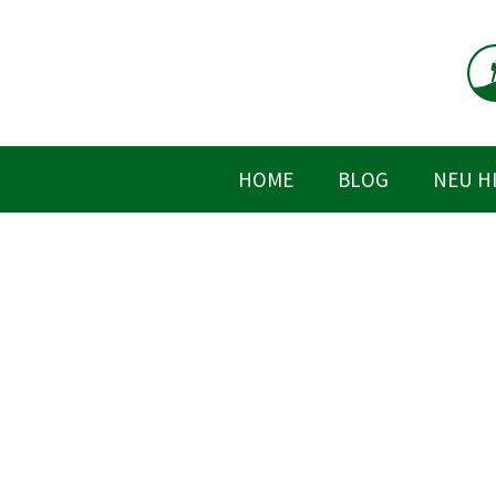
Zum
Inhalt
springen
HOME
BLOG
NEU H