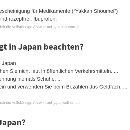
escheinigung für Medikamente (“Yakkan Shoumei”)
nd rezeptfrei: Ibuprofen.
ich die vollständige Antwort auf ryukoch.com an
t in Japan beachten?
r Japan
n Sie nicht laut in öffentlichen Verkehrsmitteln. ...
hnung niemals Schuhe. ...
in und verwenden Sie beim Bezahlen das Geldfach. ...
ch die vollständige Antwort auf japanwelt.de an
Japan?