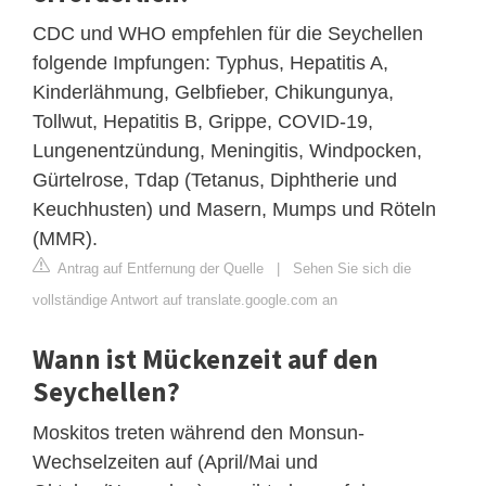
CDC und WHO empfehlen für die Seychellen
folgende Impfungen: Typhus, Hepatitis A,
Kinderlähmung, Gelbfieber, Chikungunya,
Tollwut, Hepatitis B, Grippe, COVID-19,
Lungenentzündung, Meningitis, Windpocken,
Gürtelrose, Tdap (Tetanus, Diphtherie und
Keuchhusten) und Masern, Mumps und Röteln
(MMR).
Antrag auf Entfernung der Quelle
|
Sehen Sie sich die
vollständige Antwort auf translate.google.com an
Wann ist Mückenzeit auf den
Seychellen?
Moskitos treten während den Monsun-
Wechselzeiten auf (April/Mai und