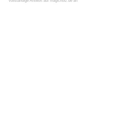
vollständige Antwort auf magicholz.de an