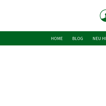
Zum
Inhalt
springen
HOME
BLOG
NEU H