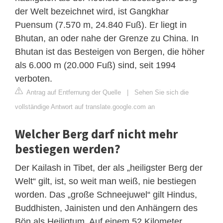
der Welt bezeichnet wird, ist Gangkhar
Puensum (7.570 m, 24.840 Fuß). Er liegt in
Bhutan, an oder nahe der Grenze zu China. In
Bhutan ist das Besteigen von Bergen, die höher
als 6.000 m (20.000 Fuß) sind, seit 1994
verboten.
Antrag auf Entfernung der Quelle
|
Sehen Sie sich die
vollständige Antwort auf translate.google.com an
Welcher Berg darf nicht mehr
bestiegen werden?
Der Kailash in Tibet, der als „heiligster Berg der
Welt“ gilt, ist, so weit man weiß, nie bestiegen
worden. Das „große Schneejuwel“ gilt Hindus,
Buddhisten, Jainisten und den Anhängern des
Bön als Heiligtum. Auf einem 52 Kilometer