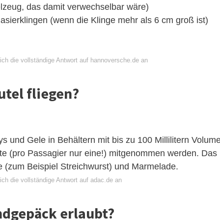
elzeug, das damit verwechselbar wäre)
asierklingen (wenn die Klinge mehr als 6 cm groß ist)
ich die vollständige Antwort auf hannoversche.de an
tel fliegen?
s und Gele in Behältern mit bis zu 100 Millilitern Volum
ktüte (pro Passagier nur eine!) mitgenommen werden. Das
che (zum Beispiel Streichwurst) und Marmelade.
ch die vollständige Antwort auf adac.de an
andgepäck erlaubt?