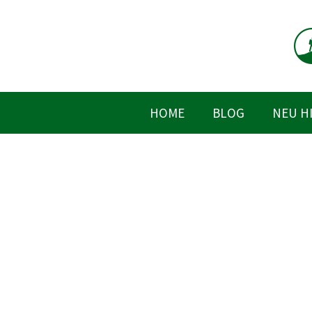
Zum
Inhalt
springen
HOME
BLOG
NEU H