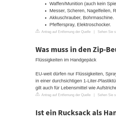
Waffen/Munition (auch kein Spi
Messer, Scheren, Nagelfeilen, R
Akkuschrauber, Bohrmaschine.
Pfefferspray, Elektroschocker.
Antrag auf Entfernung der Quelle
|
Sehen Sie s
Was muss in den Zip-Beu
Flüssigkeiten im Handgepäck
EU-weit dürfen nur Flüssigkeiten, Spray
in einer durchsichtigen 1-Liter-Plasti
gilt auch für Lebensmittel wie Aufstri
Antrag auf Entfernung der Quelle
|
Sehen Sie si
Ist ein Rucksack als H