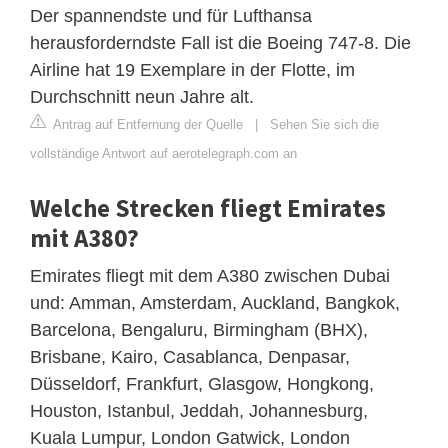
Der spannendste und für Lufthansa
herausforderndste Fall ist die Boeing 747-8. Die
Airline hat 19 Exemplare in der Flotte, im
Durchschnitt neun Jahre alt.
Antrag auf Entfernung der Quelle
|
Sehen Sie sich die
vollständige Antwort auf aerotelegraph.com an
Welche Strecken fliegt Emirates
mit A380?
Emirates fliegt mit dem A380 zwischen Dubai
und: Amman, Amsterdam, Auckland, Bangkok,
Barcelona, Bengaluru, Birmingham (BHX),
Brisbane, Kairo, Casablanca, Denpasar,
Düsseldorf, Frankfurt, Glasgow, Hongkong,
Houston, Istanbul, Jeddah, Johannesburg,
Kuala Lumpur, London Gatwick, London