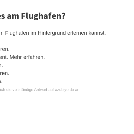
les am Flughafen?
am Flughafen im Hintergrund erlernen kannst.
ren.
t. Mehr erfahren.
n.
ren.
.
ch die vollständige Antwort auf azubiyo.de an