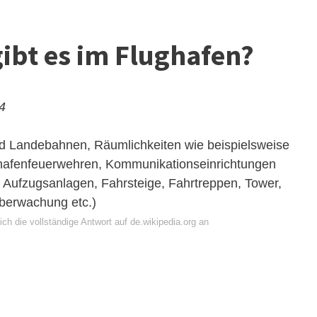
ibt es im Flughafen?
24
d Landebahnen, Räumlichkeiten wie beispielsweise
ghafenfeuerwehren, Kommunikationseinrichtungen
, Aufzugsanlagen, Fahrsteige, Fahrtreppen, Tower,
berwachung etc.)
ch die vollständige Antwort auf de.wikipedia.org an