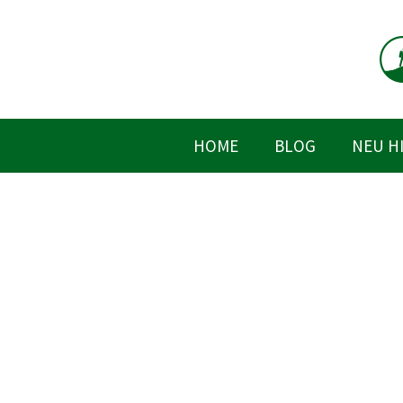
Zum
Inhalt
springen
HOME
BLOG
NEU H