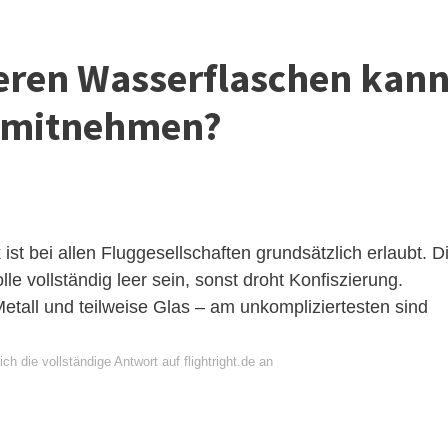
eeren Wasserflaschen kan
 mitnehmen?
st bei allen Fluggesellschaften grundsätzlich erlaubt. D
le vollständig leer sein, sonst droht Konfiszierung.
Metall und teilweise Glas – am unkompliziertesten sind
ch die vollständige Antwort auf flightright.de an