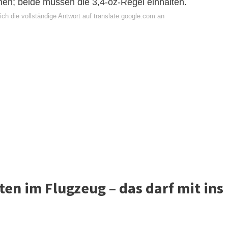
chen; beide müssen die 3,4-oz-Regel einhalten.
ch die vollständige Antwort auf translate.google.com an
ten im Flugzeug – das darf mit ins