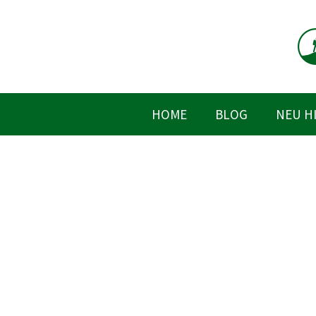
Zum
Inhalt
springen
HOME
BLOG
NEU H