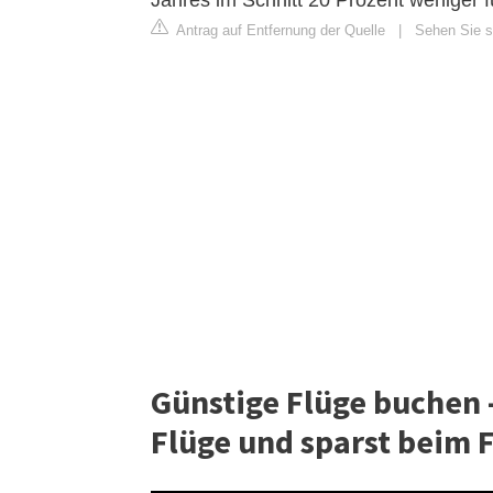
Jahres im Schnitt 20 Prozent weniger f
Antrag auf Entfernung der Quelle
|
Sehen Sie si
Günstige Flüge buchen -
Flüge und sparst beim F