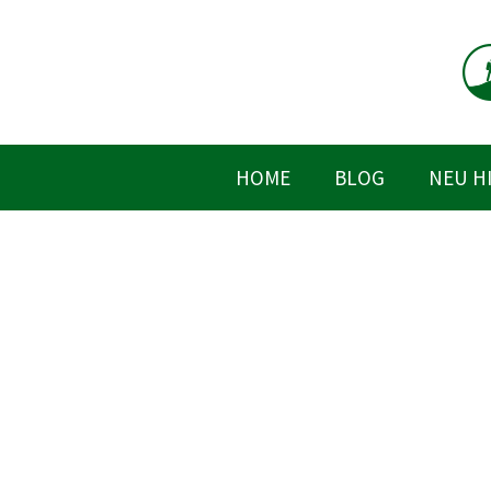
Zum
Inhalt
springen
HOME
BLOG
NEU H