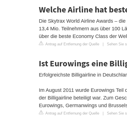
Welche Airline hat bes
Die Skytrax World Airline Awards – die
13,4 Mio. Teilnehmern aus über 100 Länd
über die beste Economy Class der Welt
Antrag auf Entfernung der Quelle
|
Sehen Sie si
Ist Eurowings eine Billi
Erfolgreichste Billigairline in Deutschla
Im August 2011 wurde Eurowings Teil 
der Billigairline beteiligt war. Zum Ge
Eurowings, Germanwings und Brussels 
Antrag auf Entfernung der Quelle
|
Sehen Sie si