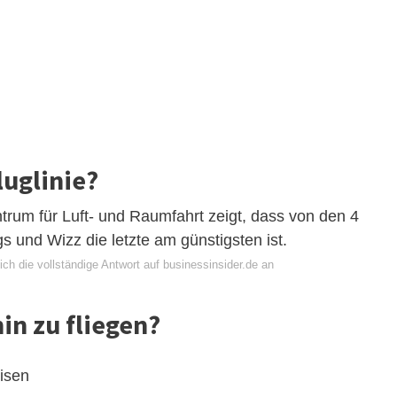
luglinie?
rum für Luft- und Raumfahrt zeigt, dass von den 4
gs und Wizz die letzte am günstigsten ist.
ch die vollständige Antwort auf businessinsider.de an
hin zu fliegen?
eisen