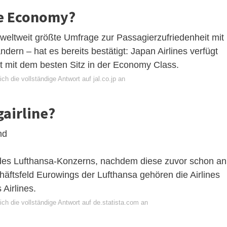
te Economy?
 weltweit größte Umfrage zur Passagierzufriedenheit mit
ern – hat es bereits bestätigt: Japan Airlines verfügt
 mit dem besten Sitz in der Economy Class.
ch die vollständige Antwort auf jal.co.jp an
gairline?
nd
des Lufthansa-Konzerns, nachdem diese zuvor schon an
schäftsfeld Eurowings der Lufthansa gehören die Airlines
Airlines.
ch die vollständige Antwort auf de.statista.com an