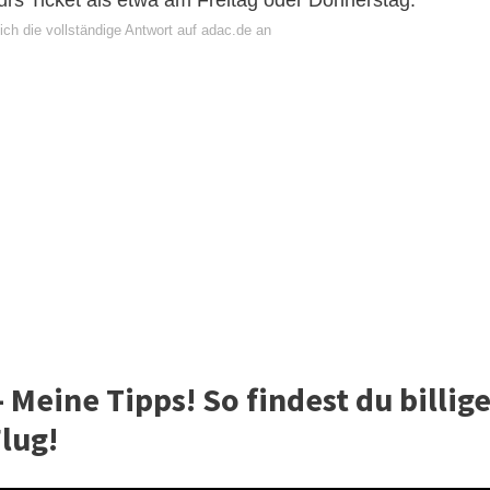
ürs Ticket als etwa am Freitag oder Donnerstag.
ch die vollständige Antwort auf adac.de an
 Meine Tipps! So findest du billig
lug!