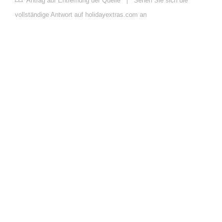
Antrag auf Entfernung der Quelle
|
Sehen Sie sich die
vollständige Antwort auf holidayextras.com an