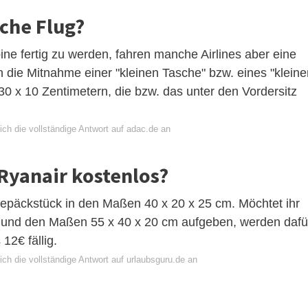
sche Flug?
e fertig zu werden, fahren manche Airlines aber eine
ch die Mitnahme einer "kleinen Tasche" bzw. eines "klein
 x 10 Zentimetern, die bzw. das unter den Vordersitz
ch die vollständige Antwort auf adac.de an
 Ryanair kostenlos?
dgepäckstück in den Maßen 40 x 20 x 25 cm. Möchtet ihr
 und den Maßen 55 x 40 x 20 cm aufgeben, werden dafü
12€ fällig.
ch die vollständige Antwort auf urlaubsguru.de an