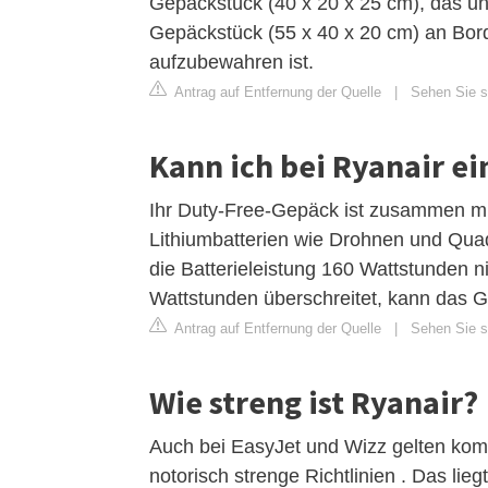
Gepäckstück (40 x 20 x 25 cm), das un
Gepäckstück (55 x 40 x 20 cm) an Bor
aufzubewahren ist.
Antrag auf Entfernung der Quelle
|
Sehen Sie si
Kann ich bei Ryanair e
Ihr Duty-Free-Gepäck ist zusammen mit
Lithiumbatterien wie Drohnen und Quad
die Batterieleistung 160 Wattstunden n
Wattstunden überschreitet, kann das 
Antrag auf Entfernung der Quelle
|
Sehen Sie si
Wie streng ist Ryanair?
Auch bei EasyJet und Wizz gelten kom
notorisch strenge Richtlinien . Das lie