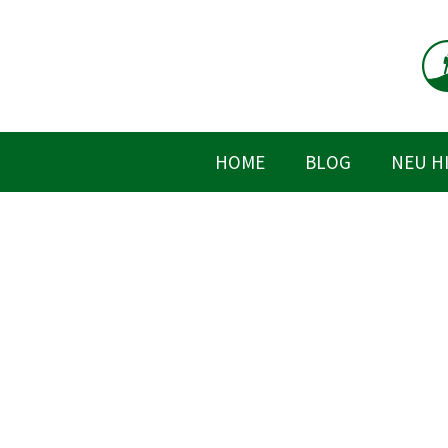
Zum
Inhalt
springen
HOME
BLOG
NEU H