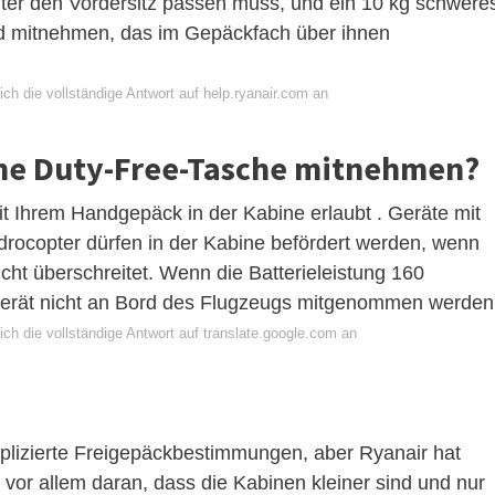
ter den Vordersitz passen muss, und ein 10 kg schwere
d mitnehmen, das im Gepäckfach über ihnen
ch die vollständige Antwort auf help.ryanair.com an
ine Duty-Free-Tasche mitnehmen?
 Ihrem Handgepäck in der Kabine erlaubt . Geräte mit
rocopter dürfen in der Kabine befördert werden, wenn
icht überschreitet. Wenn die Batterieleistung 160
Gerät nicht an Bord des Flugzeugs mitgenommen werden
ch die vollständige Antwort auf translate.google.com an
plizierte Freigepäckbestimmungen, aber Ryanair hat
gt vor allem daran, dass die Kabinen kleiner sind und nur