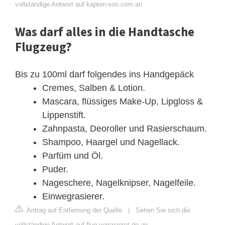
vollständige Antwort auf kapten-son.com an
Was darf alles in die Handtasche
Flugzeug?
Bis zu 100ml darf folgendes ins Handgepäck
Cremes, Salben & Lotion.
Mascara, flüssiges Make-Up, Lipgloss &
Lippenstift.
Zahnpasta, Deoroller und Rasierschaum.
Shampoo, Haargel und Nagellack.
Parfüm und Öl.
Puder.
Nageschere, Nagelknipser, Nagelfeile.
Einwegrasierer.
Antrag auf Entfernung der Quelle
|
Sehen Sie sich die
vollständige Antwort auf flug-verspaetet.de an