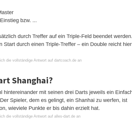
Master
Einstieg bzw. ...
ätzlich durch Treffer auf ein Triple-Feld beendet werden
 Start durch einen Triple-Treffer – ein Double reicht hier
ch die vollständige Antwort auf dartcoach.de an
art Shanghai?
 hintereinander mit seinen drei Darts jeweils ein Einfac
 Der Spieler, dem es gelingt, ein Shanhai zu werfen, ist
, wieviele Punkte er bis dahin erzielt hat.
ch die vollständige Antwort auf alles-dart.de an