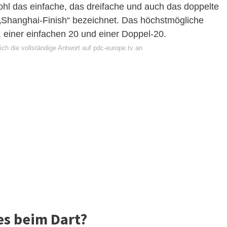
owohl das einfache, das dreifache und auch das doppelte
 „Shanghai-Finish“ bezeichnet. Das höchstmögliche
0, einer einfachen 20 und einer Doppel-20.
ch die vollständige Antwort auf pdc-europe.tv an
es beim Dart?