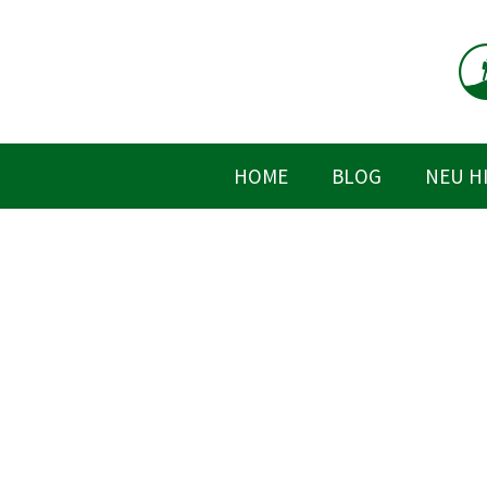
Zum
Inhalt
springen
HOME
BLOG
NEU H