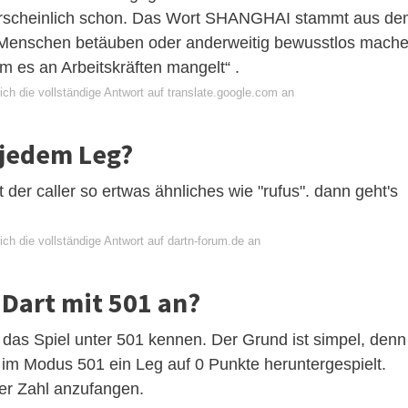
hrscheinlich schon. Das Wort SHANGHAI stammt aus d
Menschen betäuben oder anderweitig bewusstlos mach
m es an Arbeitskräften mangelt“ .
ch die vollständige Antwort auf translate.google.com an
 jedem Leg?
der caller so ertwas ähnliches wie "rufus". dann geht's
ch die vollständige Antwort auf dartn-forum.de an
Dart mit 501 an?
das Spiel unter 501 kennen. Der Grund ist simpel, denn
 im Modus 501 ein Leg auf 0 Punkte heruntergespielt.
ser Zahl anzufangen.