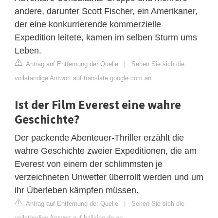
andere, darunter Scott Fischer, ein Amerikaner,
der eine konkurrierende kommerzielle
Expedition leitete, kamen im selben Sturm ums
Leben.
Antrag auf Entfernung der Quelle
|
Sehen Sie sich die
vollständige Antwort auf translate.google.com an
Ist der Film Everest eine wahre
Geschichte?
Der packende Abenteuer-Thriller erzählt die
wahre Geschichte zweier Expeditionen, die am
Everest von einem der schlimmsten je
verzeichneten Unwetter überrollt werden und um
ihr Überleben kämpfen müssen.
Antrag auf Entfernung der Quelle
|
Sehen Sie sich die
vollständige Antwort auf balikino.de an