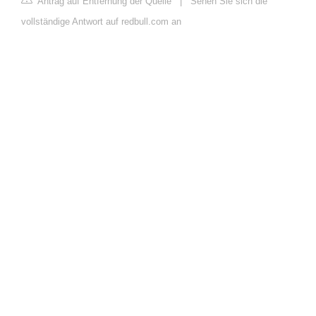
Antrag auf Entfernung der Quelle
|
Sehen Sie sich die
vollständige Antwort auf redbull.com an