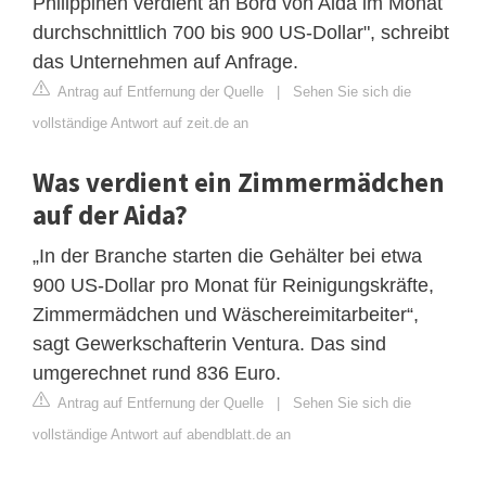
Philippinen verdient an Bord von Aida im Monat
durchschnittlich 700 bis 900 US-Dollar", schreibt
das Unternehmen auf Anfrage.
Antrag auf Entfernung der Quelle
|
Sehen Sie sich die
vollständige Antwort auf zeit.de an
Was verdient ein Zimmermädchen
auf der Aida?
„In der Branche starten die Gehälter bei etwa
900 US-Dollar pro Monat für Reinigungskräfte,
Zimmermädchen und Wäschereimitarbeiter“,
sagt Gewerkschafterin Ventura. Das sind
umgerechnet rund 836 Euro.
Antrag auf Entfernung der Quelle
|
Sehen Sie sich die
vollständige Antwort auf abendblatt.de an