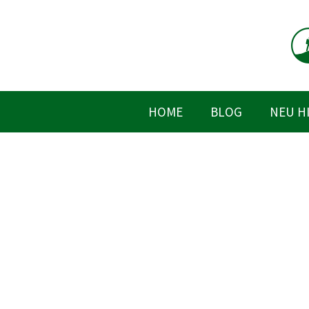
Zum
Inhalt
springen
HOME
BLOG
NEU H