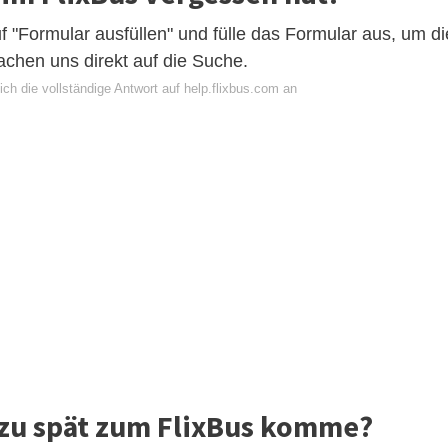
uf "Formular ausfüllen" und fülle das Formular aus, um di
achen uns direkt auf die Suche.
ch die vollständige Antwort auf help.flixbus.com an
 zu spät zum FlixBus komme?