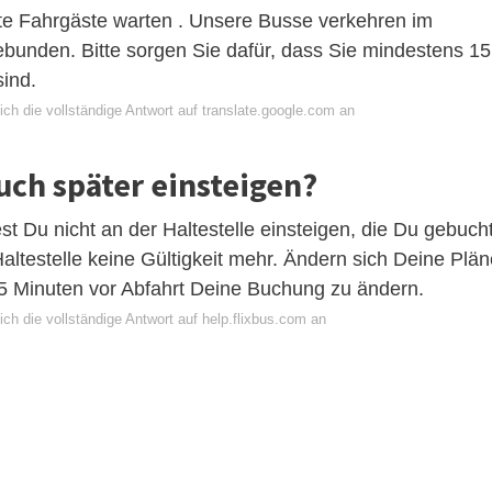
ete Fahrgäste warten . Unsere Busse verkehren im
bunden. Bitte sorgen Sie dafür, dass Sie mindestens 15
sind.
ch die vollständige Antwort auf translate.google.com an
uch später einsteigen?
test Du nicht an der Haltestelle einsteigen, die Du gebuch
altestelle keine Gültigkeit mehr. Ändern sich Deine Plän
15 Minuten vor Abfahrt Deine Buchung zu ändern.
ch die vollständige Antwort auf help.flixbus.com an