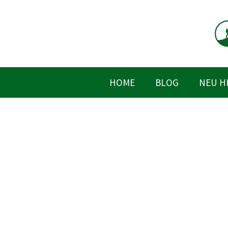
Zum
Inhalt
springen
HOME
BLOG
NEU H