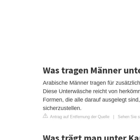
Was tragen Männer unt
Arabische Männer tragen für zusätzli
Diese Unterwäsche reicht von herkömm
Formen, die alle darauf ausgelegt sind
sicherzustellen.
Antrag auf Entfernung der Quelle
|
Sehen Sie si
Was trägt man unter K