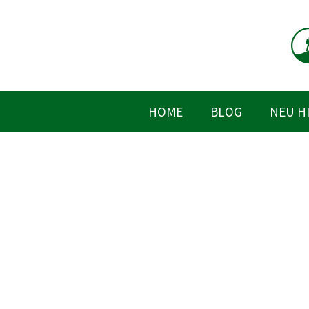
Zum
Inhalt
springen
HOME
BLOG
NEU H