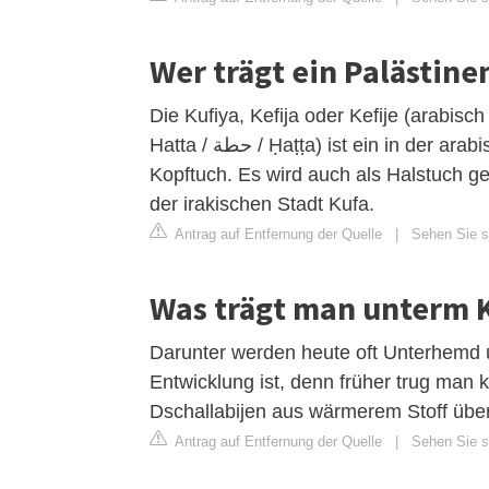
Wer trägt ein Palästin
Die Kufiya, Kefija oder Kefije (arabisch كوفية , DMG Kūfīya, auch Ghutra / غترة / Ġutra ode
Hatta / حطة / Ḥaṭṭa) ist ein in der arabischen Welt von Männern und Frauen getragenes
Kopftuch. Es wird auch als Halstuch ge
der irakischen Stadt Kufa.
Antrag auf Entfernung der Quelle
|
Sehen Sie si
Was trägt man unterm 
Darunter werden heute oft Unterhemd u
Entwicklung ist, denn früher trug man
Dschallabijen aus wärmerem Stoff über
Antrag auf Entfernung der Quelle
|
Sehen Sie si