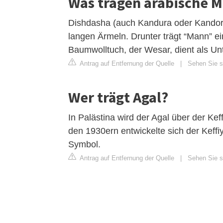
Was tragen arabische 
Dishdasha (auch Kandura oder Kandor
langen Ärmeln. Drunter trägt “Mann” e
Baumwolltuch, der Wesar, dient als Un
Antrag auf Entfernung der Quelle
|
Sehen Sie s
Wer trägt Agal?
In Palästina wird der Agal über der Kef
den 1930ern entwickelte sich der Keffi
Symbol.
Antrag auf Entfernung der Quelle
|
Sehen Sie si