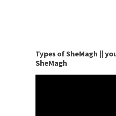
Types of SheMagh || yo
SheMagh