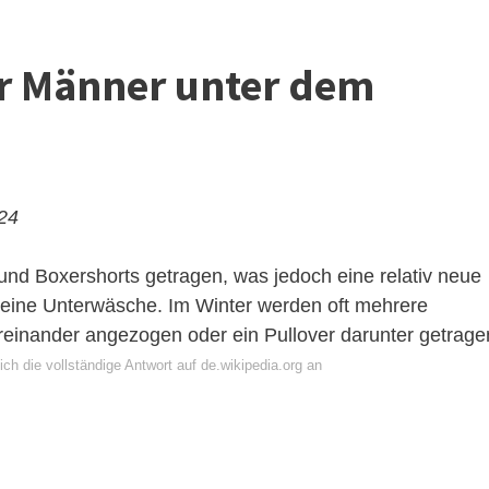
r Männer unter dem
024
nd Boxershorts getragen, was jedoch eine relativ neue
 keine Unterwäsche. Im Winter werden oft mehrere
einander angezogen oder ein Pullover darunter getrage
ch die vollständige Antwort auf de.wikipedia.org an