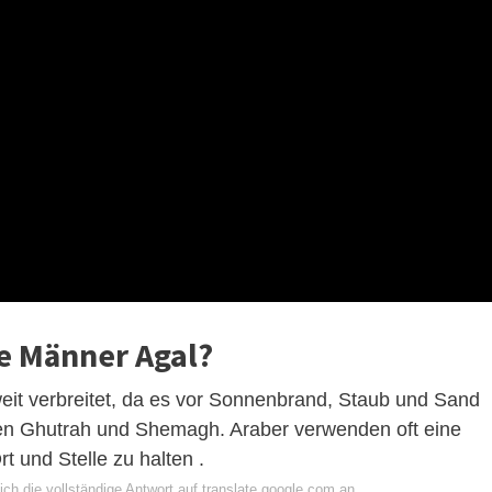
e Männer Agal?
weit verbreitet, da es vor Sonnenbrand, Staub und Sand
ßen Ghutrah und Shemagh. Araber verwenden oft eine
t und Stelle zu halten .
ch die vollständige Antwort auf translate.google.com an