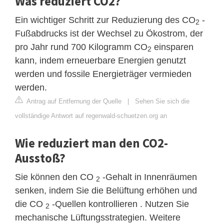
Was reduziert CO2?
Ein wichtiger Schritt zur Reduzierung des CO
-
2
Fußabdrucks ist der Wechsel zu Ökostrom, der
pro Jahr rund 700 Kilogramm CO
einsparen
2
kann, indem erneuerbare Energien genutzt
werden und fossile Energieträger vermieden
werden.
Antrag auf Entfernung der Quelle
|
Sehen Sie sich die
vollständige Antwort auf regenwald-schuetzen.org an
Wie reduziert man den CO2-
Ausstoß?
Sie können den CO
-Gehalt in Innenräumen
2
senken, indem Sie die Belüftung erhöhen und
die CO
-Quellen kontrollieren . Nutzen Sie
2
mechanische Lüftungsstrategien. Weitere