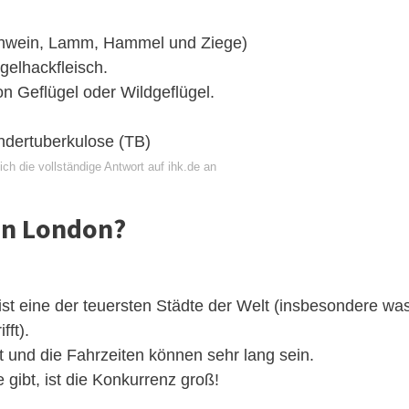
Schwein, Lamm, Hammel und Ziege)
gelhackfleisch.
on Geflügel oder Wildgeflügel.
ndertuberkulose (TB)
ch die vollständige Antwort auf ihk.de an
 in London?
st eine der teuersten Städte der Welt (insbesondere wa
fft).
t und die Fahrzeiten können sehr lang sein.
gibt, ist die Konkurrenz groß!