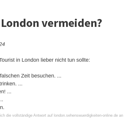
n London vermeiden?
024
ourist in London lieber nicht tun sollte:
 falschen Zeit besuchen. ...
inken. ...
n! ...
..
n.
ich die vollständige Antwort auf london.sehenswuerdigkeiten-online.de an