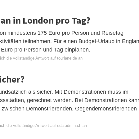
man in London pro Tag?
on mindestens 175 Euro pro Person und Reisetag
Aktivitäten teilnehmen. Für einen Budget-Urlaub in Engla
 Euro pro Person und Tag einplanen.
ch die vollständige Antwort auf tourlane.de an
icher?
undsätzlich als sicher. Mit Demonstrationen muss im
ssstädten, gerechnet werden. Bei Demonstrationen kan
n zwischen Demonstrierenden, Gegendemonstrierenden
ich die vollständige Antwort auf eda.admin.ch an