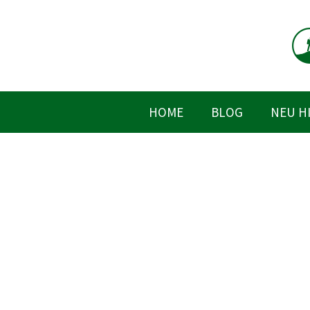
Zum
Inhalt
springen
HOME
BLOG
NEU H