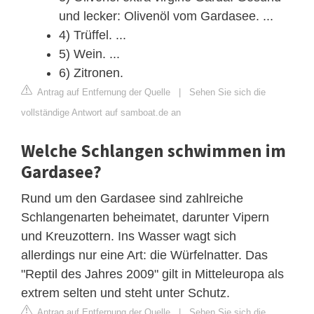
und lecker: Olivenöl vom Gardasee. ...
4) Trüffel. ...
5) Wein. ...
6) Zitronen.
Antrag auf Entfernung der Quelle
|
Sehen Sie sich die
vollständige Antwort auf samboat.de an
Welche Schlangen schwimmen im
Gardasee?
Rund um den Gardasee sind zahlreiche
Schlangenarten beheimatet, darunter Vipern
und Kreuzottern. Ins Wasser wagt sich
allerdings nur eine Art: die Würfelnatter. Das
"Reptil des Jahres 2009" gilt in Mitteleuropa als
extrem selten und steht unter Schutz.
Antrag auf Entfernung der Quelle
|
Sehen Sie sich die