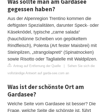
Was sollte man am Gardasee
gegessen haben?
Aus der Alpenregion Trentino kommen die
deftigsten Spezialitäten, darunter Speck- oder
Käseknödel, typische „carne salada“
(hauchdünne Scheiben von gepökeltem
Rindfleisch), Polenta (Art fester Maisbrei) mit
Steinpilzen, „strangolapreti“ (Spinatnocken)
sowie Risotto oder Tagliatelle mit Waldpilzen.
Antrag auf Entfernung der Quelle
|
Sehen Sie sich die
vollständige Antwort auf garda-see.com an
Was ist der schönste Ort am
Gardasee?
Welche Seite vom Gardasee ist besser? Die
Frage, welche Seite die schönste ist, führt