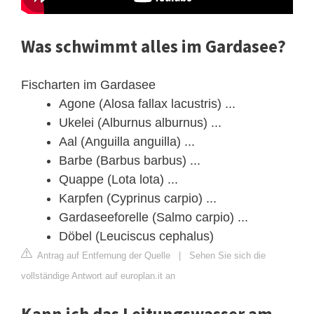
Was schwimmt alles im Gardasee?
Fischarten im Gardasee
Agone (Alosa fallax lacustris) ...
Ukelei (Alburnus alburnus) ...
Aal (Anguilla anguilla) ...
Barbe (Barbus barbus) ...
Quappe (Lota lota) ...
Karpfen (Cyprinus carpio) ...
Gardaseeforelle (Salmo carpio) ...
Döbel (Leuciscus cephalus)
Antrag auf Entfernung der Quelle
|
Sehen Sie sich die
vollständige Antwort auf europlan.it an
Kann ich das Leitungswasser am