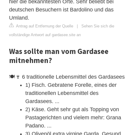
hier die bekanntesten Orte. Sehr beliebt bei
deutschen Besuchern ist Bardolino und das
Umland.
Antrag auf Entfernung der Quelle
|
Sehen Sie sich die
vollständige Antwort auf gardasee.site an
Was sollte man vom Gardasee
mitnehmen?
🍽️🍷 6 traditionelle Lebensmittel des Gardasees
1) Fisch. Gebratene Forelle, eines der
traditionellen Lebensmittel des
Gardasees. ...
2) Käse. Geht sehr gut als Topping von
Pastagerichten und vielem mehr: Grana
Padano. ...
3) Olivenöl extra virgine Garda. Gesund