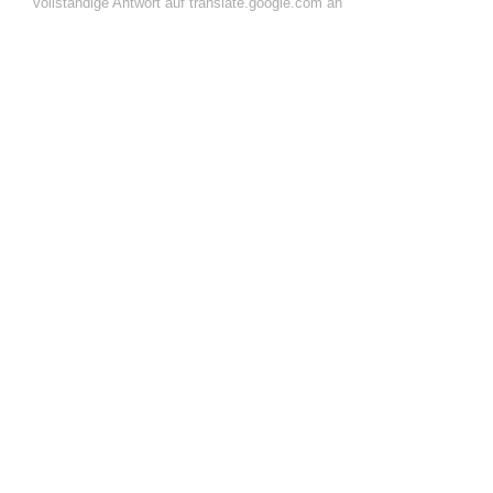
vollständige Antwort auf translate.google.com an