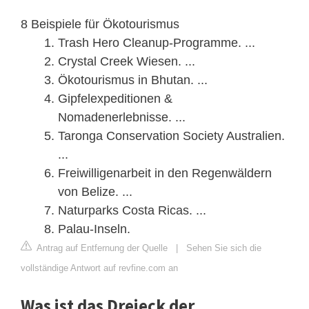
8 Beispiele für Ökotourismus
Trash Hero Cleanup-Programme. ...
Crystal Creek Wiesen. ...
Ökotourismus in Bhutan. ...
Gipfelexpeditionen &
Nomadenerlebnisse. ...
Taronga Conservation Society Australien.
...
Freiwilligenarbeit in den Regenwäldern
von Belize. ...
Naturparks Costa Ricas. ...
Palau-Inseln.
Antrag auf Entfernung der Quelle
|
Sehen Sie sich die
vollständige Antwort auf revfine.com an
Was ist das Dreieck der