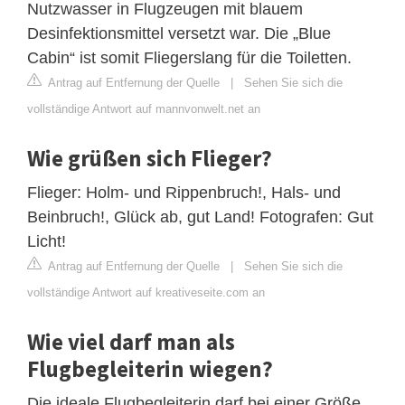
Nutzwasser in Flugzeugen mit blauem
Desinfektionsmittel versetzt war. Die „Blue
Cabin“ ist somit Fliegerslang für die Toiletten.
Antrag auf Entfernung der Quelle
|
Sehen Sie sich die
vollständige Antwort auf mannvonwelt.net an
Wie grüßen sich Flieger?
Flieger: Holm- und Rippenbruch!, Hals- und
Beinbruch!, Glück ab, gut Land! Fotografen: Gut
Licht!
Antrag auf Entfernung der Quelle
|
Sehen Sie sich die
vollständige Antwort auf kreativeseite.com an
Wie viel darf man als
Flugbegleiterin wiegen?
Die ideale Flugbegleiterin darf bei einer Größe