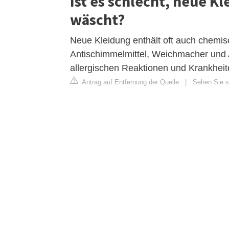
Ist es schlecht, neue K
wäscht?
Neue Kleidung enthält oft auch chemis
Antischimmelmittel, Weichmacher und A
allergischen Reaktionen und Krankhei
Antrag auf Entfernung der Quelle
|
Sehen Sie si