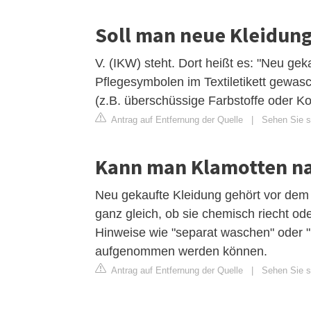
Soll man neue Kleidun
V. (IKW) steht. Dort heißt es: "Neu ge
Pflegesymbolen im Textiletikett gewas
(z.B. überschüssige Farbstoffe oder Ko
Antrag auf Entfernung der Quelle
|
Sehen Sie si
Kann man Klamotten na
Neu gekaufte Kleidung gehört vor dem 
ganz gleich, ob sie chemisch riecht o
Hinweise wie "separat waschen" oder "bl
aufgenommen werden können.
Antrag auf Entfernung der Quelle
|
Sehen Sie si