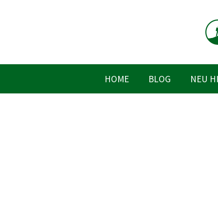
Zum
Inhalt
springen
HOME
BLOG
NEU H