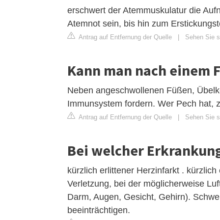
erschwert der Atemmuskulatur die Aufn
Atemnot sein, bis hin zum Erstickungst
Antrag auf Entfernung der Quelle
|
Sehen Sie si
Kann man nach einem F
Neben angeschwollenen Füßen, Übelke
Immunsystem fordern. Wer Pech hat, zi
Antrag auf Entfernung der Quelle
|
Sehen Sie s
Bei welcher Erkrankung 
kürzlich erlittener Herzinfarkt . kürzlich
Verletzung, bei der möglicherweise Lu
Darm, Augen, Gesicht, Gehirn). Schwer
beeinträchtigen.