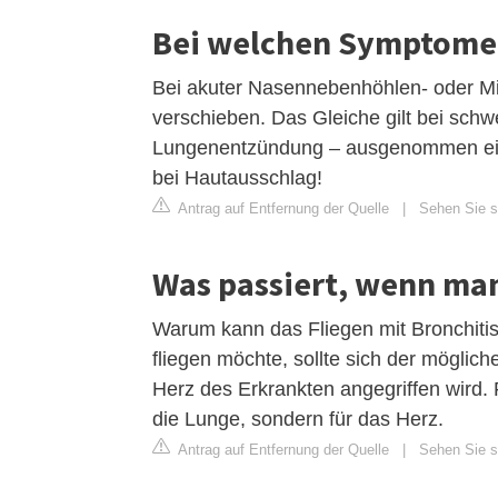
Bei welchen Symptomen
Bei akuter Nasennebenhöhlen- oder Mit
verschieben. Das Gleiche gilt bei schw
Lungenentzündung – ausgenommen ein m
bei Hautausschlag!
Antrag auf Entfernung der Quelle
|
Sehen Sie si
Was passiert, wenn man 
Warum kann das Fliegen mit Bronchitis
fliegen möchte, sollte sich der möglic
Herz des Erkrankten angegriffen wird. F
die Lunge, sondern für das Herz.
Antrag auf Entfernung der Quelle
|
Sehen Sie s