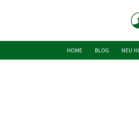
Zum
Inhalt
springen
HOME
BLOG
NEU H